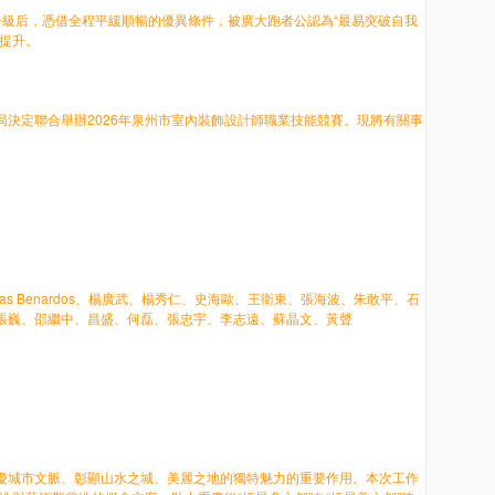
全面升級后，憑借全程平緩順暢的優異條件，被廣大跑者公認為“最易突破自我
力持續提升。
決定聯合舉辦2026年泉州市室內裝飾設計師職業技能競賽。現將有關事
 Besner、Andreas Benardos、楊廣武、楊秀仁、史海歐、王衛東、張海波、朱敢平、石
張巍、邵繼中、昌盛、何磊、張忠宇、李志遠、蘇晶文、黃聲
慶城市文脈、彰顯山水之城、美麗之地的獨特魅力的重要作用。本次工作