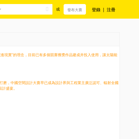
登錄
|
注冊
或
發布大賽
進現實”的理念，目前已有多個競賽獲獎作品建成并投入使用，讓太陽能
磨，中國空間設計大賽早已成為設計界與工程業主廣泛認可、輻射全國
場設計盛宴。