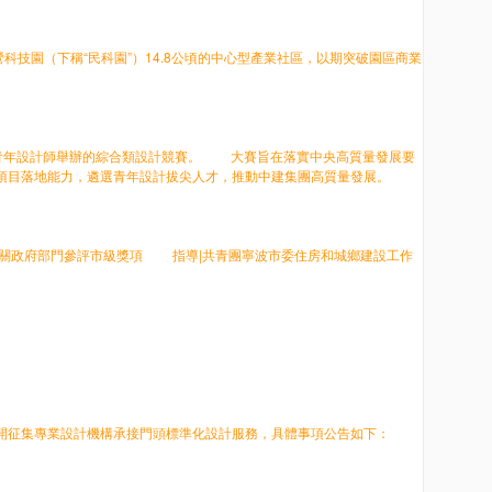
科技園（下稱“民科園”）14.8公頃的中心型產業社區，以期突破園區商業
青年設計師舉辦的綜合類設計競賽。 大賽旨在落實中央高質量發展要
、項目落地能力，遴選青年設計拔尖人才，推動中建集團高質量發展。
關政府部門參評市級獎項 指導|共青團寧波市委住房和城鄉建設工作
開征集專業設計機構承接門頭標準化設計服務，具體事項公告如下：