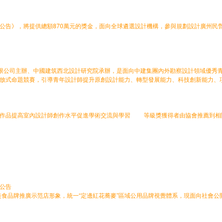
公告》，將提供總額870萬元的獎金，面向全球遴選設計機構，參與規劃設計廣州民營
限公司主辦、中國建筑西北設計研究院承辦，是面向中建集團內外勘察設計領域優秀
開放式命題競賽，引導青年設計師提升原創設計能力、轉型發展能力、科技創新能力
作品提高室內設計師創作水平促進學術交流與學習 等級獎獲得者由協會推薦到相
公告
食品牌推廣示范店形象，統一“定邊紅花蕎麥”區域公用品牌視覺體系，現面向社會公