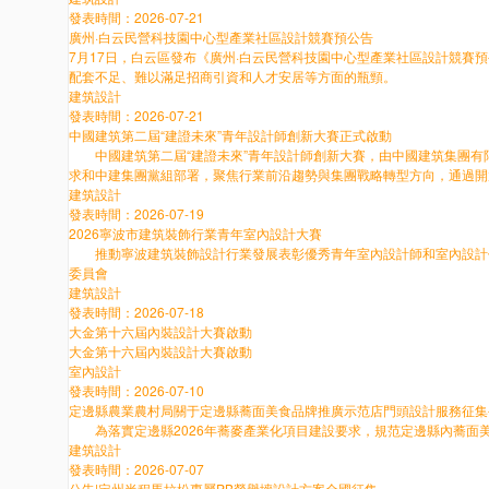
發表時間：2026-07-21
廣州·白云民營科技園中心型產業社區設計競賽預公告
7月17日，白云區發布《廣州·白云民營科技園中心型產業社區設計競賽預
配套不足、難以滿足招商引資和人才安居等方面的瓶頸。
建筑設計
發表時間：2026-07-21
中國建筑第二屆“建證未來”青年設計師創新大賽正式啟動
中國建筑第二屆“建證未來”青年設計師創新大賽，由中國建筑集團有
求和中建集團黨組部署，聚焦行業前沿趨勢與集團戰略轉型方向，通過
建筑設計
發表時間：2026-07-19
2026寧波市建筑裝飾行業青年室內設計大賽
推動寧波建筑裝飾設計行業發展表彰優秀青年室內設計師和室內設計
委員會
建筑設計
發表時間：2026-07-18
大金第十六屆內裝設計大賽啟動
大金第十六屆內裝設計大賽啟動
室內設計
發表時間：2026-07-10
定邊縣農業農村局關于定邊縣蕎面美食品牌推廣示范店門頭設計服務征集
為落實定邊縣2026年蕎麥產業化項目建設要求，規范定邊縣內蕎面美
建筑設計
發表時間：2026-07-07
公告|定州半程馬拉松專屬PB榮譽墻設計方案全國征集