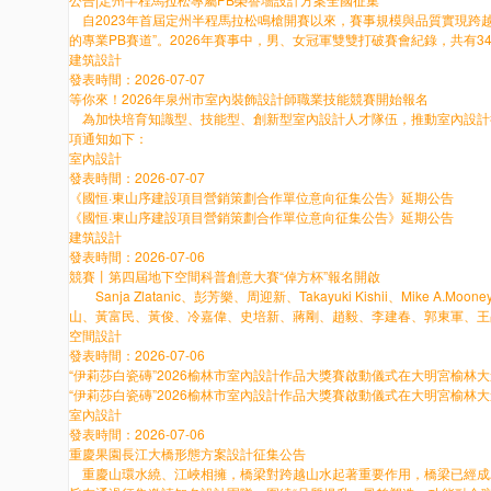
自2023年首屆定州半程馬拉松鳴槍開賽以來，賽事規模與品質實現跨越式
的專業PB賽道”。2026年賽事中，男、女冠軍雙雙打破賽會紀錄，共
建筑設計
發表時間：2026-07-07
等你來！2026年泉州市室內裝飾設計師職業技能競賽開始報名
為加快培育知識型、技能型、創新型室內設計人才隊伍，推動室內設計行
項通知如下：
室內設計
發表時間：2026-07-07
《國恒·東山序建設項目營銷策劃合作單位意向征集公告》延期公告
《國恒·東山序建設項目營銷策劃合作單位意向征集公告》延期公告
建筑設計
發表時間：2026-07-06
競賽丨第四屆地下空間科普創意大賽“倬方杯”報名開啟
Sanja Zlatanic、彭芳樂、周迎新、Takayuki Kishii、Mike A.Moo
山、黃富民、黃俊、冷嘉偉、史培新、蔣剛、趙毅、李建春、郭東軍、王
空間設計
發表時間：2026-07-06
“伊莉莎白瓷磚”2026榆林市室內設計作品大獎賽啟動儀式在大明宮榆林
“伊莉莎白瓷磚”2026榆林市室內設計作品大獎賽啟動儀式在大明宮榆林
室內設計
發表時間：2026-07-06
重慶果園長江大橋形態方案設計征集公告
重慶山環水繞、江峽相擁，橋梁對跨越山水起著重要作用，橋梁已經成