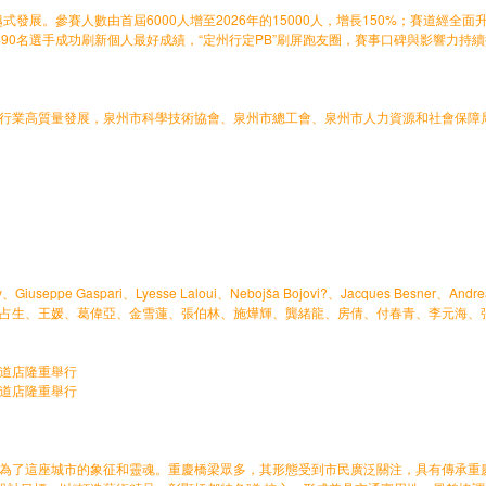
發展。參賽人數由首屆6000人增至2026年的15000人，增長150%；賽道經
有3490名選手成功刷新個人最好成績，“定州行定PB”刷屏跑友圈，賽事口碑與影響
業高質量發展，泉州市科學技術協會、泉州市總工會、泉州市人力資源和社會保障局
ney、Giuseppe Gaspari、Lyesse Laloui、Nebojša Bojovi?、Jacques
占生、王媛、葛偉亞、金雪蓮、張伯林、施燁輝、龔緒龍、房倩、付春青、李元海、
大道店隆重舉行
大道店隆重舉行
為了這座城市的象征和靈魂。重慶橋梁眾多，其形態受到市民廣泛關注，具有傳承重