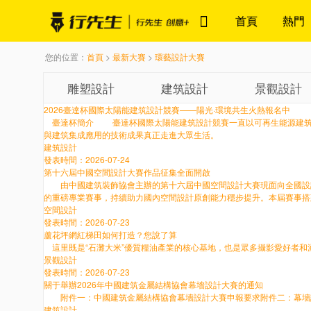
首頁
熱門
您的位置：
首頁
>
最新大賽
>
環藝設計大賽
雕塑設計
建筑設計
景觀設計
2026臺達杯國際太陽能建筑設計競賽——陽光·環境共生火熱報名中
臺達杯簡介 臺達杯國際太陽能建筑設計競賽一直以可再生能源建筑應
與建筑集成應用的技術成果真正走進大眾生活。
建筑設計
發表時間：2026-07-24
第十六屆中國空間設計大賽作品征集全面開啟
由中國建筑裝飾協會主辦的第十六屆中國空間設計大賽現面向全國設計
的重磅專業賽事，持續助力國內空間設計原創能力穩步提升。本屆賽事
空間設計
發表時間：2026-07-23
蘆花坪網紅梯田如何打造？您說了算
這里既是“石灘大米”優質糧油產業的核心基地，也是眾多攝影愛好者
景觀設計
發表時間：2026-07-23
關于舉辦2026年中國建筑金屬結構協會幕墻設計大賽的通知
附件一：中國建筑金屬結構協會幕墻設計大賽申報要求附件二：幕墻設
建筑設計