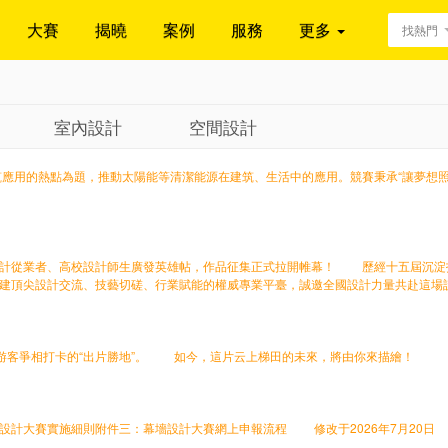
大賽
揭曉
案例
服務
更多
找熱門
室內設計
空間設計
用的熱點為題，推動太陽能等清潔能源在建筑、生活中的應用。競賽秉承“讓夢想照
從業者、高校設計師生廣發英雄帖，作品征集正式拉開帷幕！ 歷經十五屆沉淀打
搭建頂尖設計交流、技藝切磋、行業賦能的權威專業平臺，誠邀全國設計力量共赴這
和游客爭相打卡的“出片勝地”。 如今，這片云上梯田的未來，將由你來描繪！
計大賽實施細則附件三：幕墻設計大賽網上申報流程 修改于2026年7月20日