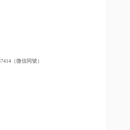
37414
（微信同號）