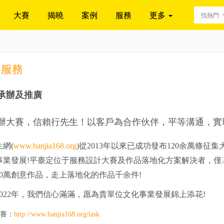
大賽
揭曉
案例
服務
更多
找熱門
賽服務
承辦及推廣
辦大賽，信賴行先生！以客戶為合作伙伴，平等溝通，實
網(
www.banjia168.org
)從2013年以來已成功發布120余萬條
事業發展!平臺定位于服務設計大賽及作品落地化方案解決者，僅
20萬創意作品，走上落地化的作品千余件!
2022年，我們信心滿滿，愿為貴單位文化事業發展錦上添花!
賽：
http://www.banjia168.org/task