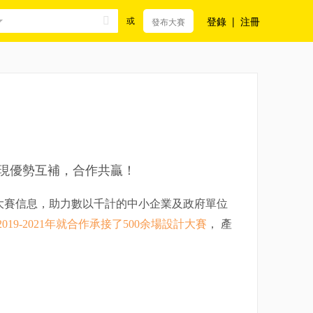
登錄
|
注冊
或
發布大賽
現優勢互補，合作共贏！
征集大賽信息，助力數以千計的中小企業及政府單位
2019-2021年就合作承接了500余場設計大賽
， 產