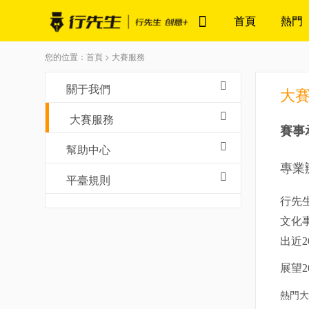
首頁
熱門
您的位置：首頁 > 大賽服務
關于我們
大
大賽服務
賽事
幫助中心
專業
平臺規則
行先生
文化
出近
展望
熱門大