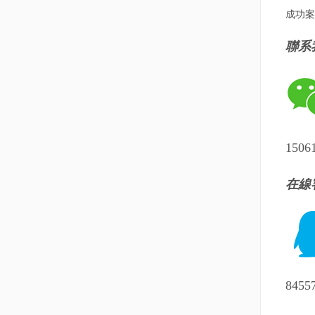
成功案
聯系
150
在線
845