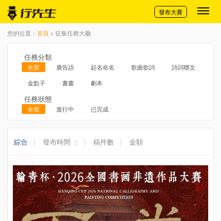
切換導航
發布大賽
您的位置：
首頁
> 征集任務大廳
任務分類
全部
廣告語
起名命名
歌曲歌詞
詩詞聯文
金點子
書畫
劇本
任務狀態
全部
進行中
已完成
綜合
|
發布時間
|
稿件數
|
金額