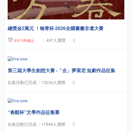
總獎金2萬元 ！翰青杯·2026全國書畫非遺大賽
497人瀏覽
6天10時截止
第三屆大學生創想大賽 -「企」夢索尼 短劇作品征集
征集活動已完成
13234人瀏覽
“春酲杯”文學作品征集賽
征集活動已完成
17949人瀏覽