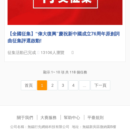
【全國征集】“偉大復興”慶祝新中國成立76周年原創詞
曲征集評選啟動!
征集活動已完成
13106人瀏覽
顯示 1~ 10 項 共 118 個任務
首頁
1
2
3
4
...
下一頁
關于我們
大賽服務
幫助中心
平臺規則
公司名稱：無錫行先網絡科技有限公司 地址：無錫新吳區微納園B樓