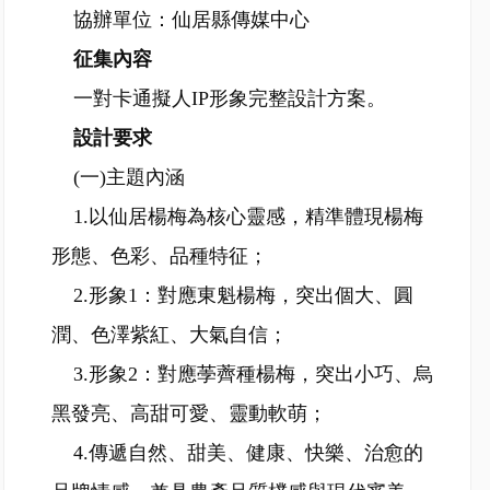
協辦單位：仙居縣傳媒中心
征集內容
一對卡通擬人IP形象完整設計方案。
設計要求
(一)主題內涵
1.以仙居楊梅為核心靈感，精準體現楊梅
形態、色彩、品種特征；
2.形象1：對應東魁楊梅，突出個大、圓
潤、色澤紫紅、大氣自信；
3.形象2：對應荸薺種楊梅，突出小巧、烏
黑發亮、高甜可愛、靈動軟萌；
4.傳遞自然、甜美、健康、快樂、治愈的