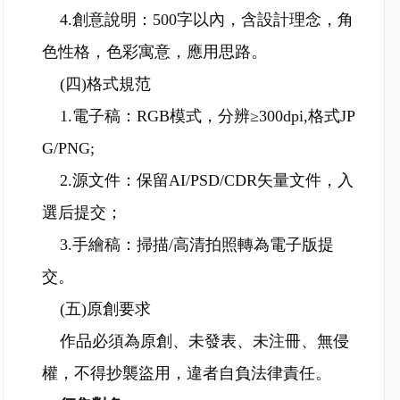
4.創意說明：500字以內，含設計理念，角
色性格，色彩寓意，應用思路。
(四)格式規范
1.電子稿：RGB模式，分辨≥300dpi,格式JP
G/PNG;
2.源文件：保留AI/PSD/CDR矢量文件，入
選后提交；
3.手繪稿：掃描/高清拍照轉為電子版提
交。
(五)原創要求
作品必須為原創、未發表、未注冊、無侵
權，不得抄襲盜用，違者自負法律責任。