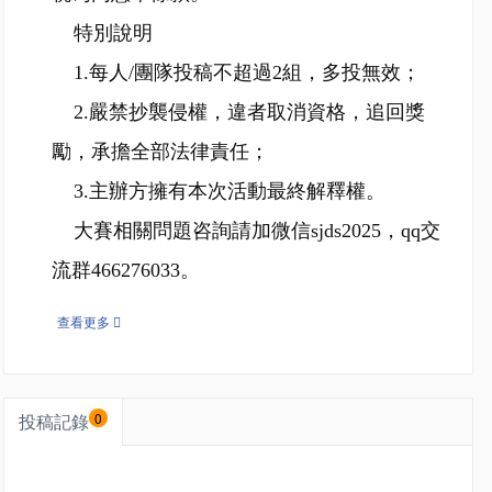
特別說明
1.每人/團隊投稿不超過2組，多投無效；
2.嚴禁抄襲侵權，違者取消資格，追回獎
勵，承擔全部法律責任；
3.主辦方擁有本次活動最終解釋權。
大賽相關問題咨詢請加微信sjds2025，qq交
流群466276033。
查看更多
投稿記錄
0