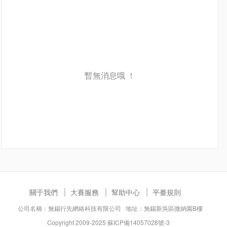
暫無消息哦 ！
關于我們
大賽服務
幫助中心
平臺規則
公司名稱：無錫行先網絡科技有限公司 地址：無錫新吳區微納園B樓
Copyright 2009-2025
蘇ICP備14057028號-3