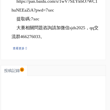
https://pan.baidu.com/s/1wV7SEYk6O7WC1
huNEEaZiA?pwd=7xec
提取碼:7xec
大賽相關問題咨詢請加微信sjds2025，qq交
流群466276033。
查看更多
投稿記錄
0