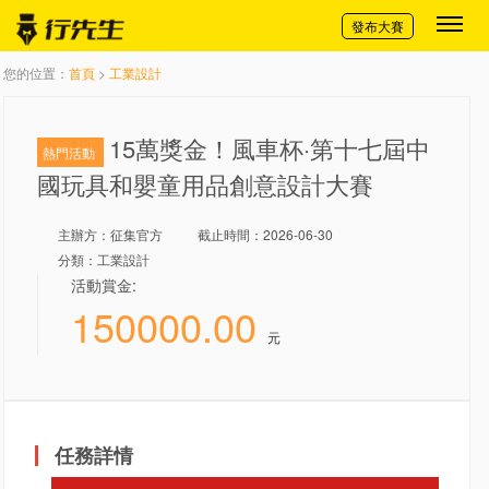
切換導航
發布大賽
您的位置：
首頁
>
工業設計
15萬獎金！風車杯·第十七屆中
熱門活動
國玩具和嬰童用品創意設計大賽
主辦方：
征集官方
截止時間：2026-06-30
分類：工業設計
活動賞金:
150000.00
元
任務詳情