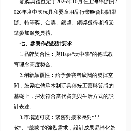
頒獎典禮擬定于2026年10月在上海舉辦的2
026年度中國玩具和嬰童用品行業晚會期間舉
辦。特等獎、金獎、銀獎、銅獎獲得者將受
邀參加頒獎典禮。
七、參賽作品設計要求
1.品牌契合性：與Hape“玩中學”的德式教
育理念高度契合。
2.創新顛覆性：給予參賽者廣闊的發揮空
間，鼓勵在傳承木制玩具傳統工藝與質感的
基礎上，探索符合當代審美與生活方式的設
計表達。
3.市場認可度：緊密對接家長對“早
教”、“啟蒙”的強烈需求，設計成果易轉化為